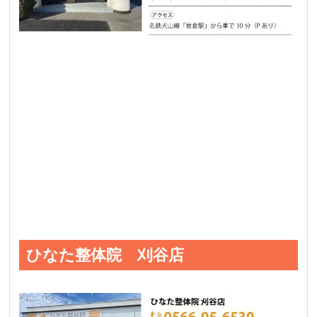
ひなた整体院 刈谷店