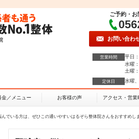
ご予約・お
056
お問い合わ
平日：1
営業時間
水曜：1
土曜：9
水曜、
定休日
料金／メニュー
お客様の声
アクセス・営業
に悩んでいる方は、ぜひこの通いやすいはるぞら整体院さんをおすすめし