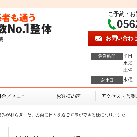
ご予約・お
056
お問い合わ
平日：1
営業時間
水曜：1
土曜：9
水曜、
定休日
料金／メニュー
お客様の声
アクセス・営業
、痛みが和らぎ、だいぶ楽に日々を過ごす事ができる様になりました