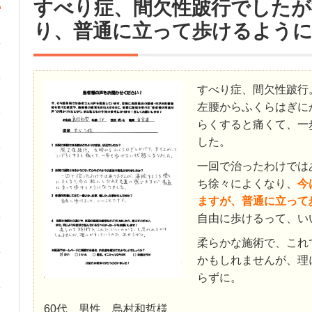
すべり症、間欠性跛行でしたが
り、普通に立って歩けるよう
すべり症、間欠性跛行
左腰からふくらはぎに
らくすると痛くて、一
した。
一回で治ったわけでは
ち徐々によくなり、
今
ますが、普通に立って
自由に歩けるって、い
柔らかな施術で、これ
かもしれませんが、理
らずに。
60代 男性 島村和哲様