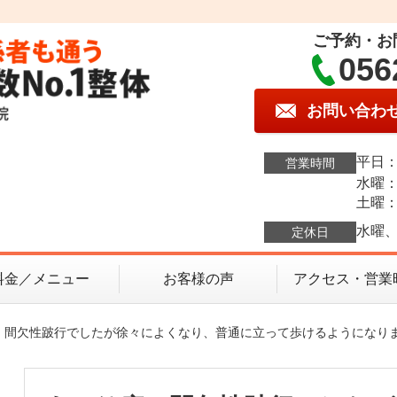
ご予約・お
056
お問い合わ
平日：1
営業時間
水曜：1
土曜：9
水曜、
定休日
料金／メニュー
お客様の声
アクセス・営業
症、間欠性跛行でしたが徐々によくなり、普通に立って歩けるようになり