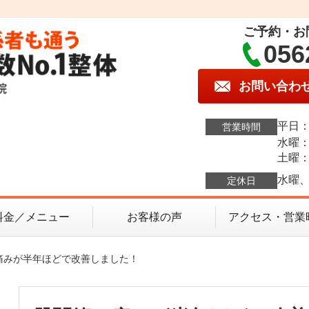
ご予約・お
056
お問い合わ
平日：1
営業時間
水曜：1
土曜：9
水曜、
定休日
料金／メニュー
お客様の声
アクセス・営業
痛みが半年ほどで改善しました！