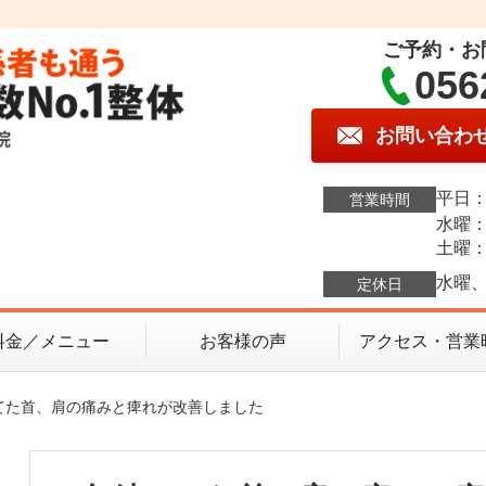
ご予約・お
056
お問い合わ
平日：1
営業時間
水曜：1
土曜：9
水曜、
定休日
料金／メニュー
お客様の声
アクセス・営業
てた首、肩の痛みと痺れが改善しました