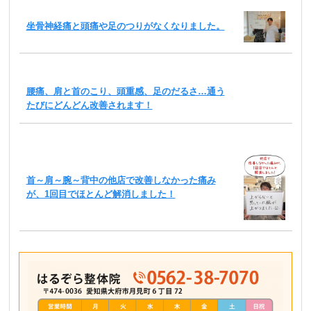
坐骨神経痛と頭痛や足のつりがなくなりました。
腰痛、肩と首のこり、頭重感、足のだるさ…通う
たびにどんどん改善されます！
首～肩～腕～背中の他店で改善しなかった痛み
が、1回目でほとんど解消しました！