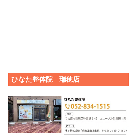
ひなた整体院 瑞穂店