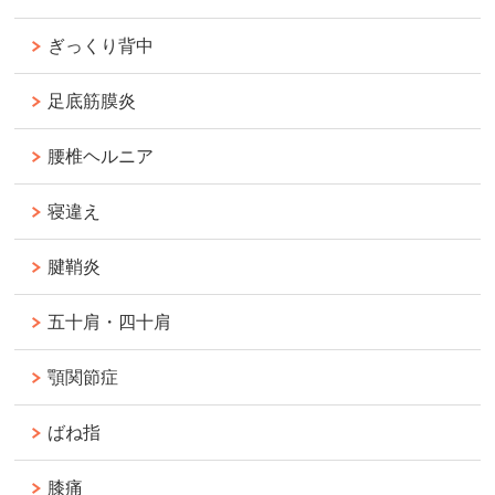
ぎっくり背中
足底筋膜炎
腰椎ヘルニア
寝違え
腱鞘炎
五十肩・四十肩
顎関節症
ばね指
膝痛