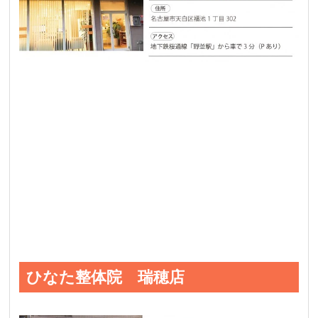
ひなた整体院 瑞穂店