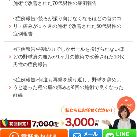
施術で改善された70代男性の症例報告
<症例報告>後ろが振り向けなくなるほどの首のコ
リ・痛みが１ヶ月の施術で改善された50代男性の
症例報告
<症例報告>4割の力でしかボールを投げられないほ
どの野球肩の痛みが1ヶ月の施術で改善された10代
男性の症例報告
<症例報告>何度も再発を繰り返し、野球を辞めよ
うと思った程の肩の痛みが6回の施術で良くなった
経緯
ページの
先頭へ