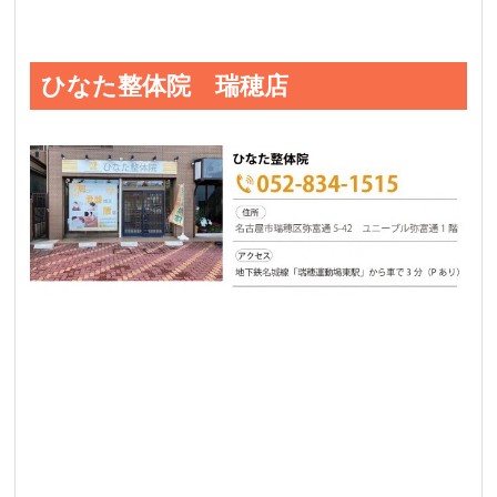
ひなた整体院 瑞穂店