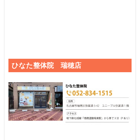
ひなた整体院 瑞穂店