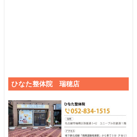
ひなた整体院 瑞穂店