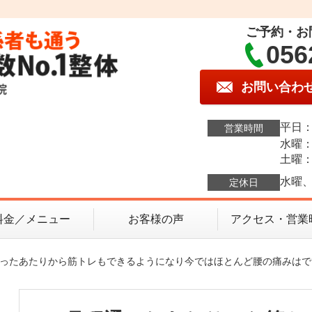
ご予約・お
056
お問い合わ
平日：1
営業時間
水曜：1
土曜：9
水曜、
定休日
料金／メニュー
お客様の声
アクセス・営業
程通ったあたりから筋トレもできるようになり今ではほとんど腰の痛みは