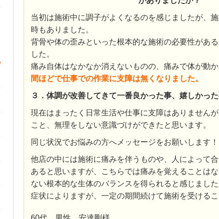
がありましたか？
当初は施術中に調子がよくなるのを感じましたが、施
時もありました。
背骨や体の歪みといった根本的な施術の必要性がある
した。
痛み自体はなかなか消えないものの、痛みで体が動か
間ほどで仕事での作業に支障は無くなりました。
３．体調が改善してきて一番良かった事、嬉しかった
現在はまったく日常生活や仕事に支障はありませんが
こと、無理をしない意識づけができたと思います。
同じ状況でお悩みの方へメッセージをお願いします！
他店の中には施術に痛みを伴うものや、人によって合
あると思いますが、こちらでは痛みを覚えることはな
ない根本的な生体のバランスを得られると感じました
症状によりますが、一定の期間続けて施術を受けるこ
60代 男性 安達剛様