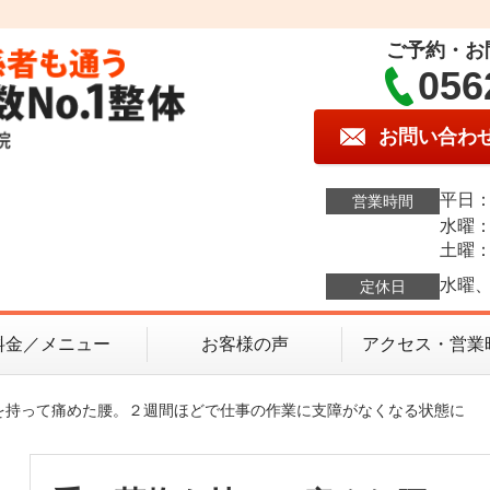
ご予約・お
056
お問い合わ
平日：1
営業時間
水曜：1
土曜：9
水曜、
定休日
料金／メニュー
お客様の声
アクセス・営業
物を持って痛めた腰。２週間ほどで仕事の作業に支障がなくなる状態に