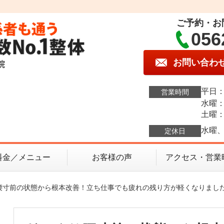
ご予約・お
056
お問い合わ
平日：1
営業時間
水曜：1
土曜：9
水曜、
定休日
料金／メニュー
お客様の声
アクセス・営業
り腰寸前の状態から根本改善！立ち仕事でも疲れの残り方が軽くなりまし