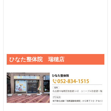
ひなた整体院 瑞穂店