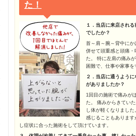
た！
１．当店に来店される
でしたか？
首～肩～腕～背中にか
併せて頭重感と頭痛・
た。 特に左肩の痛み
困難で、仕事や家事を
２．当店に通うように
がありましたか？
1回目の施術で痛みが
た。 痛みからきてい
し体が軽くなりました
感じることもあります
し症状に合った施術をして頂けています。
３．体調が改善してきて一番良かった事、嬉しかった