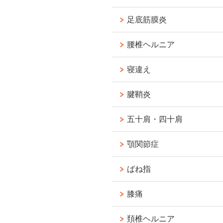
足底筋膜炎
腰椎ヘルニア
寝違え
腱鞘炎
五十肩・四十肩
顎関節症
ばね指
膝痛
頚椎ヘルニア